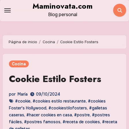
Saltar
Maminovata.com
al
Blog personal
contenido
Página de inicio
Cocina
Cookie Estilo Fosters
Cocina
Cookie Estilo Fosters
por
María
09/10/2024
#cookie
,
#cookies estilo restaurante
,
#cookies
Foster's Hollywood
,
#cookiestilofosters
,
#galletas
caseras
,
#hacer cookies en casa
,
#postre
,
#postres
fáciles
,
#postres famosos
,
#receta de cookies
,
#receta
de galletas