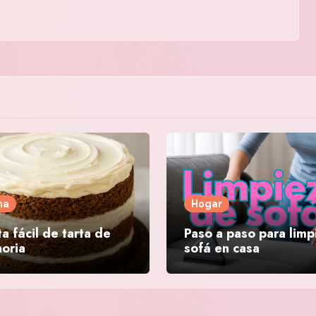
na
Hogar
a fácil de tarta de
Paso a paso para limp
oria
sofá en casa