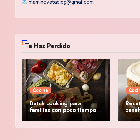
maminovatablog@gmail.com
Te Has Perdido
Cocina
Coci
Batch cooking para
Recet
familias con poco tiempo:
zanah
guía completa paso a paso