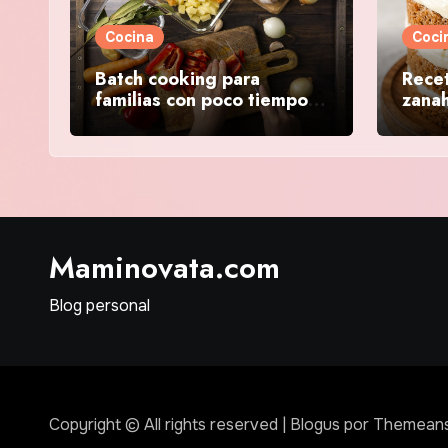
Cocina
Coci
Batch cooking para
Recet
familias con poco tiempo:
zanah
guía completa paso a paso
Maminovata.com
Blog personal
Copyright © All rights reserved
|
Blogus
por
Themeans