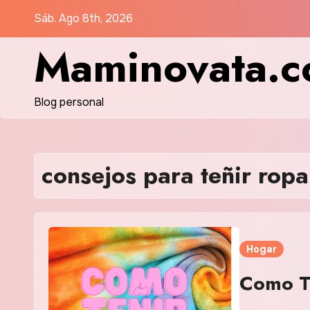
Saltar
Sáb. Ago 8th, 2026
al
Maminovata.
contenido
Blog personal
consejos para teñir ropa
Hogar
Como T