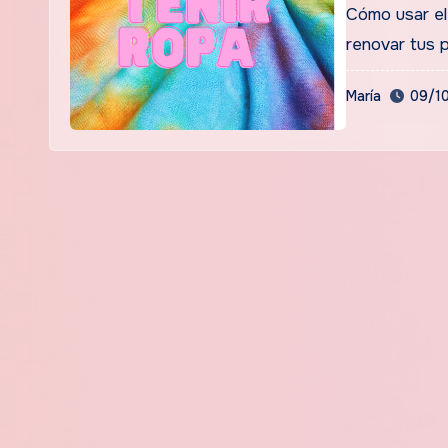
Cómo usar el tinte para ropa Iberia: Guía paso a paso ¿Quieres
renovar tus 
María
09/1