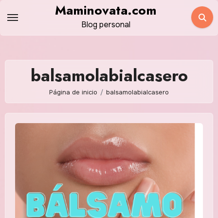
Saltar
Maminovata.com
al
Blog personal
contenido
balsamolabialcasero
Página de inicio
balsamolabialcasero